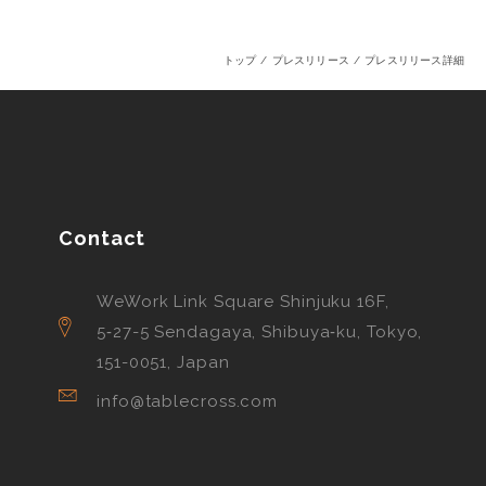
トップ
プレスリリース
プレスリリース詳細
Contact
WeWork Link Square Shinjuku 16F,
5‑27-5 Sendagaya, Shibuya‑ku, Tokyo,
151-0051, Japan
info@tablecross.com