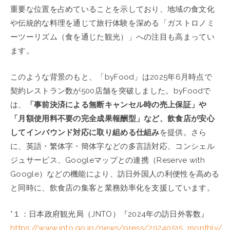
重要な位置を占めていることを示しており、地域の食文化
や伝統的な料理を通じて旅行体験を深める「ガストロノミ
ーツーリズム（食を通じた観光）」への注目も高まってい
ます。
このような背景のもと、「byFood」は2025年6月時点で
契約レストラン数が500店舗を突破しました。byFoodで
は、
「事前決済による無断キャンセル時の売上保証」や
「月額使用料不要の完全成果報酬型」など、飲食店が安心
してインバウンド対応に取り組める仕組み
を提供。さら
に、英語・繁体字・簡体字などの多言語対応、コンシェル
ジュサービス、Googleマップとの連携（Reserve with
Google）などの機能により、訪日外国人の利便性を高める
と同時に、飲食店の集客と業務効率化を支援しています。
*１：日本政府観光局（JNTO）『2024年の訪日外客数』
https://www.jnto.go.jp/news/press/20240515_monthly/